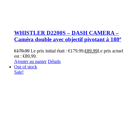
WHISTLER D2200S – DASH CAMERA –
Caméra double avec objectif pivotant à 180º
€
179.99
Le prix initial était : €179.99.
€
89.99
Le prix actuel
est : €89.99.
Ajouter au panier
Détails
Out of stock
Sale!