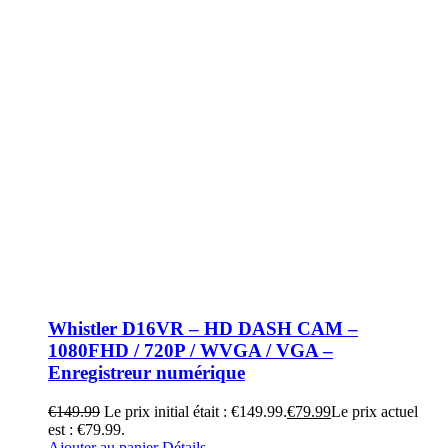
Whistler D16VR – HD DASH CAM –
1080FHD / 720P / WVGA / VGA –
Enregistreur numérique
€
149.99
Le prix initial était : €149.99.
€
79.99
Le prix actuel
est : €79.99.
Ajouter au panier
Détails