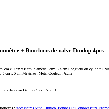
nomètre + Bouchons de valve Dunlop 4pcs –
 cm x 9 cm x 8 cm, diamètre : env. 5,4 cm Longueur du cylindre Cylin
. 8,5 cm x 5 cm Matériau : Métal Couleur : Jaune
chons de valve Dunlop 4pcs - Noir
tiquettes :
Accessoires Auto
,
Dunlop
,
Pompes Et Compresseurs
,
Prom