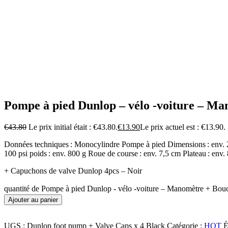
Pompe à pied Dunlop – vélo -voiture – Ma
€
43.80
Le prix initial était : €43.80.
€
13.90
Le prix actuel est : €13.90.
Données techniques : Monocylindre Pompe à pied Dimensions : env. 25
100 psi poids : env. 800 g Roue de course : env. 7,5 cm Plateau : env
+ Capuchons de valve Dunlop 4pcs – Noir
quantité de Pompe à pied Dunlop - vélo -voiture – Manomètre + Bou
Ajouter au panier
UGS :
Dunlop foot pump + Valve Caps x 4 Black
Catégorie :
HOT
É