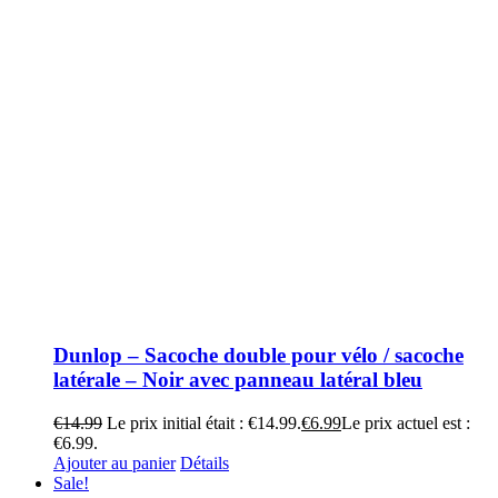
Dunlop – Sacoche double pour vélo / sacoche
latérale – Noir avec panneau latéral bleu
€
14.99
Le prix initial était : €14.99.
€
6.99
Le prix actuel est :
€6.99.
Ajouter au panier
Détails
Sale!