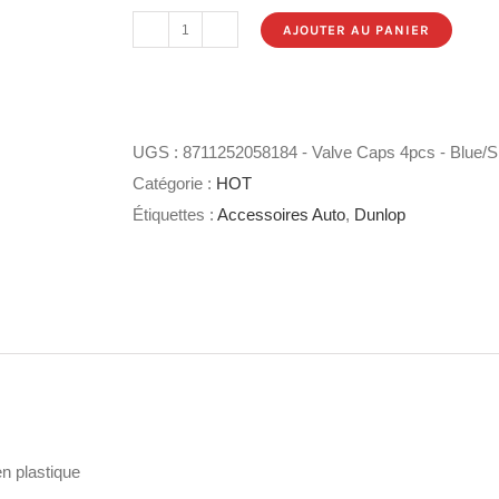
AJOUTER AU PANIER
quantité
de
Dunlop
-
UGS :
8711252058184 - Valve Caps 4pcs - Blue/Si
Capuchons
Catégorie :
HOT
de
Étiquettes :
Accessoires Auto
,
Dunlop
valve
4pcs
-
Bleu/Argent
n plastique