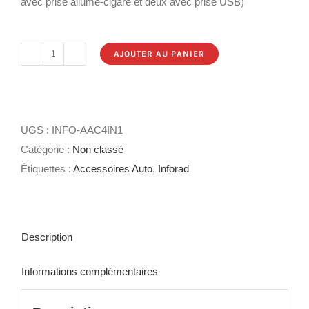
avec prise allume-cigare et deux avec prise USB)
AJOUTER AU PANIER
quantité
de
Adaptateur
allume-
UGS :
INFO-AAC4IN1
cigare
Catégorie :
Non classé
multiprise
Étiquettes :
Accessoires Auto
,
Inforad
4
en
1
Description
Informations complémentaires