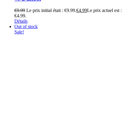
€
9.99
Le prix initial était : €9.99.
€
4.99
Le prix actuel est :
€4.99.
Détails
Out of stock
Sale!